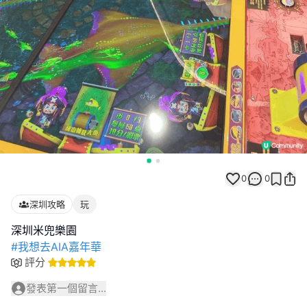
0
0
深圳攻略
玩
#我想去AIA嘉年華
評分
發表第一個留言...