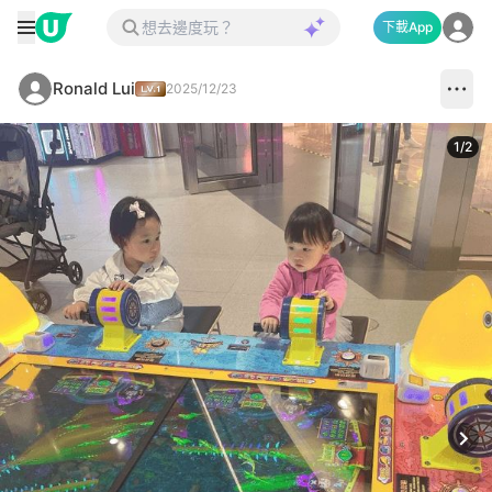
下載App
Ronald Lui
2025/12/23
1
/
2
Next