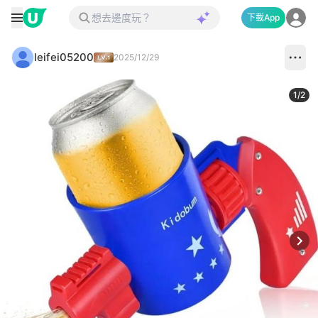
下載App
leifei05200
2025/12/29
1
/
2
Next