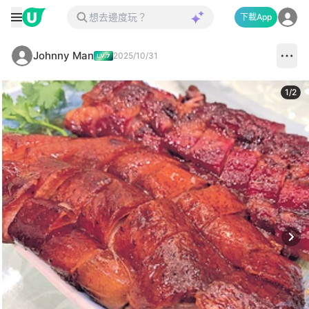
下載App
Johnny Man
2025/10/31
1
/
2
Next