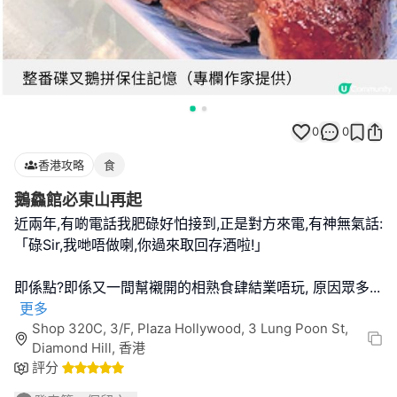
0
0
香港攻略
食
鵝鱻館必東山再起
近兩年,有啲電話我肥碌好怕接到,正是對方來電,有神無氣話:
「碌Sir,我哋唔做喇,你過來取回存酒啦!」
即係點?即係又一間幫襯開的相熟食肆結業唔玩, 原因眾多
...
更多
Shop 320C, 3/F, Plaza Hollywood, 3 Lung Poon St,
Diamond Hill, 香港
評分