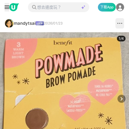
下載App
mandytsai
2026/01/23
1
/
4
Next