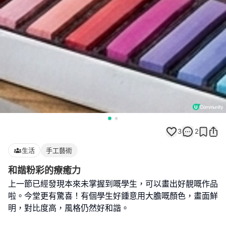
3
2
生活
手工藝術
和諧粉彩的療癒力
上一節已經發現本來未掌握到嘅學生，可以畫出好靚嘅作品
啦。今堂更有驚喜！有個學生好鍾意用大膽嘅顏色，畫面鮮
明，對比度高，風格仍然好和諧。