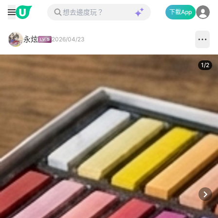
下載App
永炫
2026/04/23
1
/
2
Next