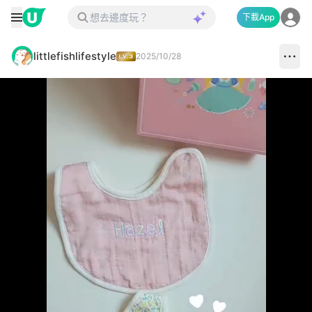
下載App
littlefishlifestyle
2025/10/28