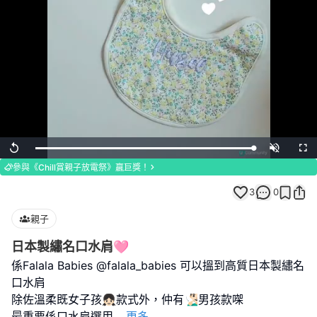
Loaded
:
Replay
Unmute
Full
100.00%
參與《Chill賞親子放電祭》贏巨獎！
3
0
親子
日本製繡名口水肩🩷
係Falala Babies @falala_babies 可以搵到高質日本製繡名
口水肩
除佐溫柔既女子孩👧🏻款式外，仲有🧏🏻‍♂️男孩款㗎
最重要係口水肩選用
...
更多