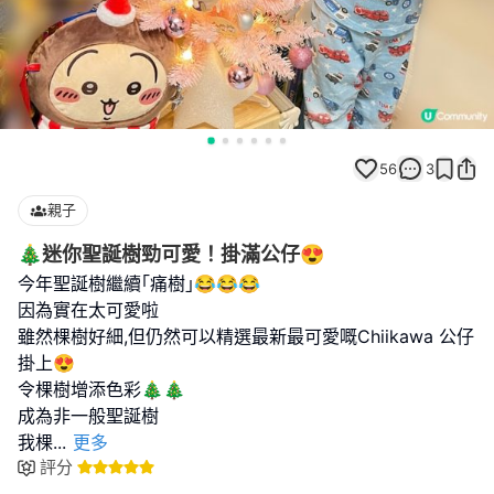
56
3
親子
🎄迷你聖誕樹勁可愛！掛滿公仔😍
今年聖誕樹繼續｢痛樹｣😂😂😂
因為實在太可愛啦
雖然棵樹好細,但仍然可以精選最新最可愛嘅Chiikawa 公仔
掛上😍
令棵樹增添色彩🎄🎄
成為非一般聖誕樹
我棵
...
更多
評分