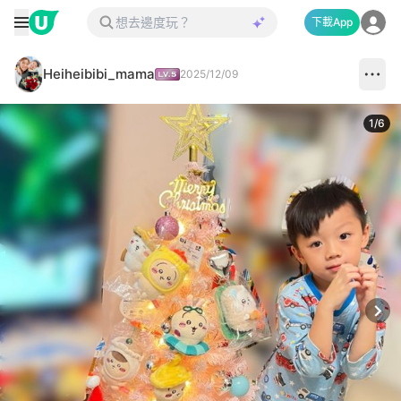
下載App
Heiheibibi_mama
2025/12/09
1
/
6
Next