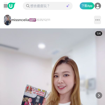
下載App
missncelia
2025/12/11
1
/
4
Next