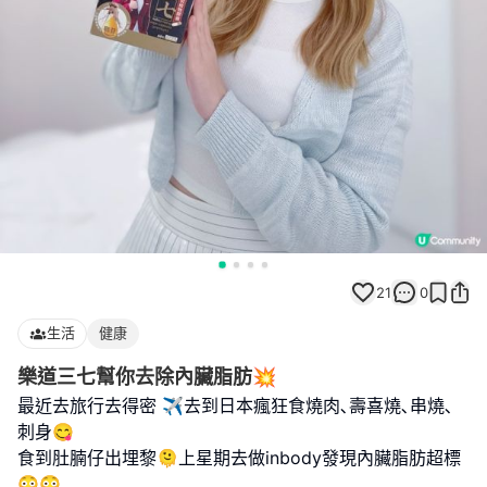
21
0
生活
健康
樂道三七幫你去除內臟脂肪💥
最近去旅行去得密 ✈️去到日本瘋狂食燒肉､壽喜燒､串燒､
刺身😋
食到肚腩仔出埋黎🫠上星期去做inbody發現內臟脂肪超標
😳😳