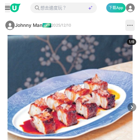
下載App
Johnny Man
2025/12/10
1
/
9
Next