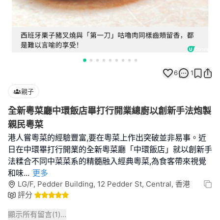
6
1
親子
全新粵菜廳中環飯店畢打行開業總廚以創新手法炮製
親民粵菜
港人嘗粵菜的經驗豐富,要在粵菜上作出突破並非易事。近
日在中環畢打行開業的全新粵菜廳「中環飯店」就以創新手
法糅合不同中菜菜系的精髓融入經典粵菜,為食客帶來視覺
和味
...
更多
LG/F, Pedder Building, 12 Pedder St, Central, 香港
評分
顯示所有留言(
1
)...