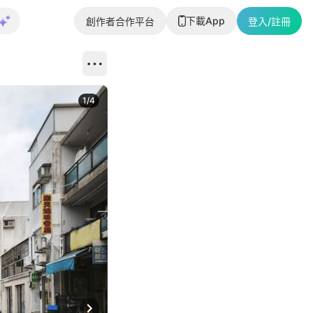
下載App
創作者合作平台
登入/註冊
1
/
4