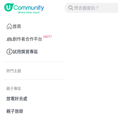
首頁
創作者合作平台
試用獎賞專區
熱門主題
親子專區
放電好去處
親子旅遊