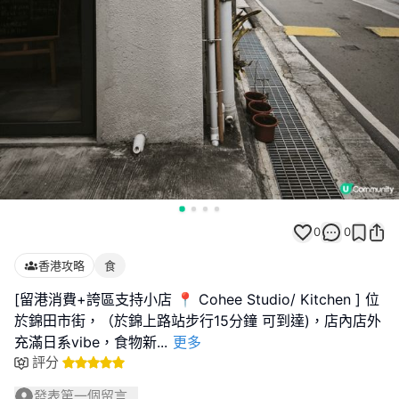
0
0
香港攻略
食
[留港消費+誇區支持小店 📍 Cohee Studio/ Kitchen ] 位
於錦田市街，（於錦上路站步行15分鐘 可到達)，店內店外
充滿日系vibe，食物新
...
更多
評分
發表第一個留言...