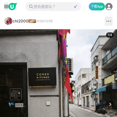
下載App
chi2000
2025/12/28
1
/
4
Next