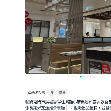
香港攻略
食
商場
呢間屯門市廣場靠得住粥麵小廚係屬於泰興飲食
係長期米芝蓮推介餐廳🍴，佢哋出品優良，並且