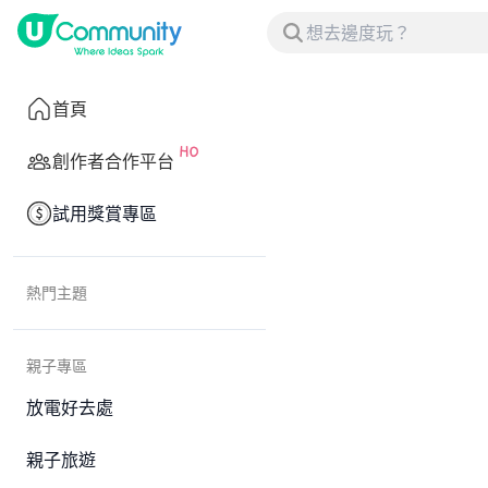
首頁
創作者合作平台
試用獎賞專區
熱門主題
親子專區
放電好去處
親子旅遊