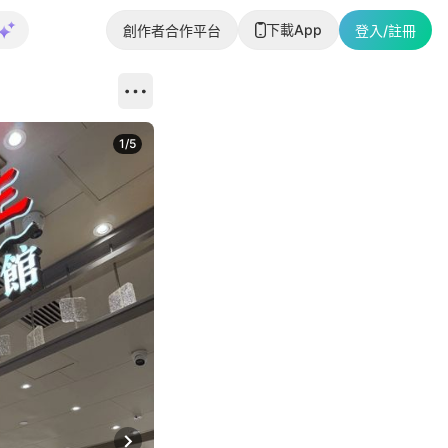
下載App
創作者合作平台
登入/註冊
1
/
5