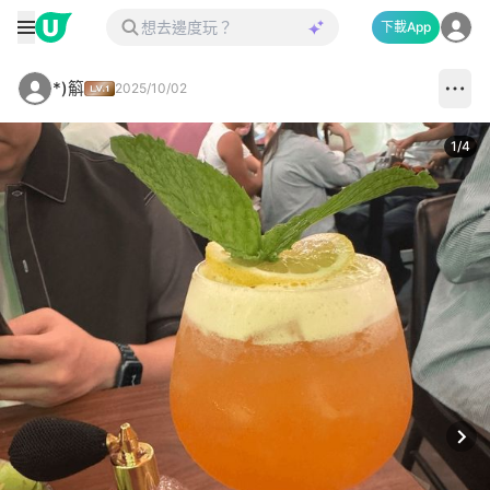
下載App
*)䈸
2025/10/02
1
/
4
Next