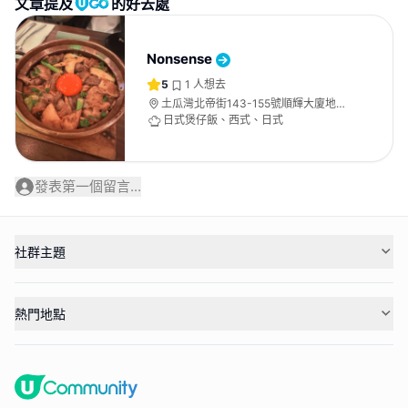
文章提及
的好去處
Nonsense
5
1
人想去
土瓜灣北帝街143-155號順輝大廈地下
4號舖
日式煲仔飯、西式、日式
發表第一個留言...
社群主題
熱門地點