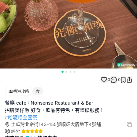
0
0
香港攻略
食
餐廳 cafe : Nonsense Restaurant & Bar
#哈囉喂全園祭
土瓜灣北帝街143-155號順輝大廈地下4號舖
評分