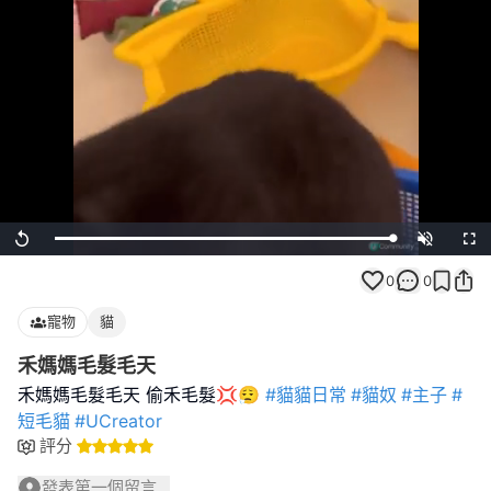
Loaded
:
Replay
Unmute
Full
100.00%
0
0
寵物
貓
禾媽媽毛髮毛天
禾媽媽毛髮毛天 偷禾毛髮💢😮‍💨
#貓貓日常
#貓奴
#主子
#
短毛貓
#UCreator
評分
發表第一個留言...