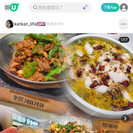
下載App
katkat_life
2025/11/11
1
/
17
Next