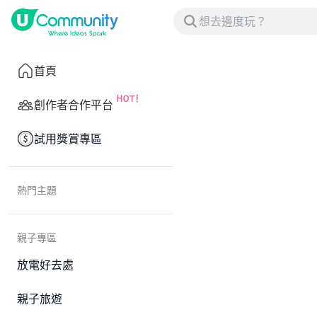
首頁
創作者合作平台
試用獎賞專區
熱門主題
親子專區
放電好去處
親子旅遊