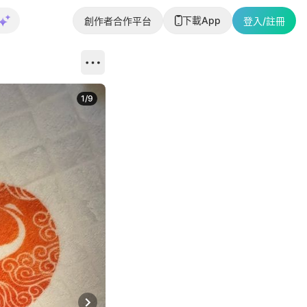
下載App
創作者合作平台
登入/註冊
1
/
9