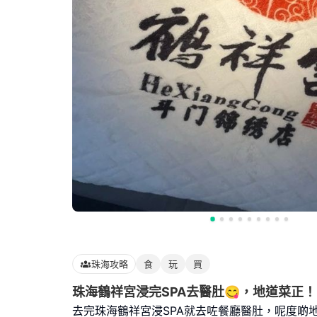
珠海攻略
食
玩
買
珠海鶴祥宮浸完SPA去醫肚😋，地道菜正！
去完珠海鶴祥宮浸SPA就去咗餐廳醫肚，呢度啲