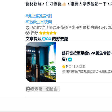
食材新鮮，仲好抵食👍🏻，推薦大家去輕鬆一下
#北上度假計劃
#社群生日快樂
深圳市光明區馬田街道合水田社區松白路4545號A幢B
評分
文章提及
的好去處
鶴祥宮按摩足療SPA養生會館 
店)
5
18
人想去
深圳市光明區馬田街道合水田社區松
幢B-L211-212
發表第一個留言...