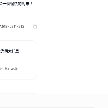
，過一個愉快的周末！
-L211-212
(光明大仟里
白路4545號A