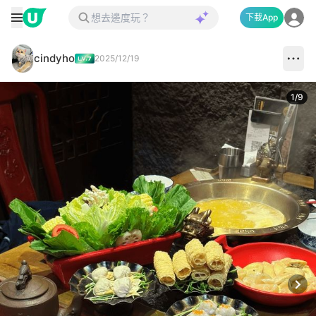
下載App
cindyho
2025/12/19
1
/
9
Next