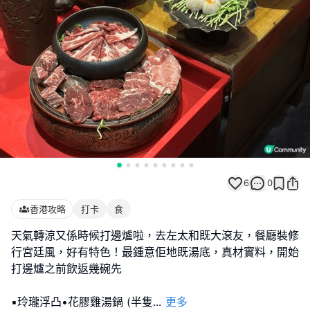
6
0
香港攻略
打卡
食
天氣轉涼又係時候打邊爐啦，去左太和既大滾友，餐廳裝修
行宮廷風，好有特色！最鍾意佢地既湯底，真材實料，開始
打邊爐之前飲返幾碗先
▪️玲瓏浮凸•花膠雞湯鍋 (半隻
...
更多