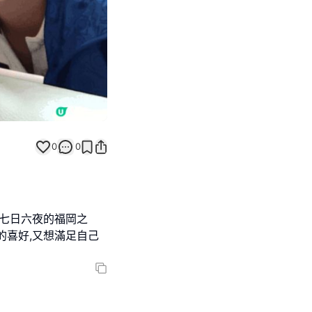
0
0
口七日六夜的福岡之
的喜好,又想滿足自己