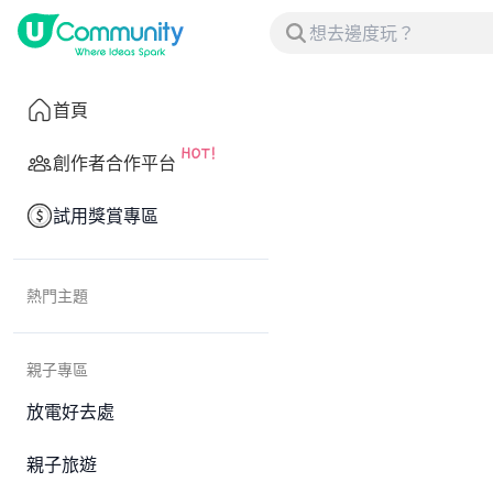
首頁
創作者合作平台
試用獎賞專區
熱門主題
親子專區
放電好去處
親子旅遊