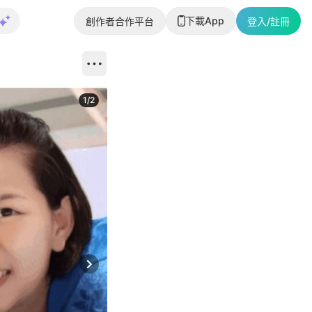
下載App
創作者合作平台
登入/註冊
1
/
2
即睇更多社
Next slide
返回帖文