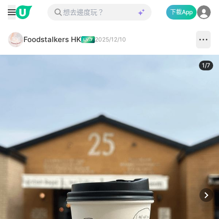
下載App
Foodstalkers HK
2025/12/10
1
/
7
Next