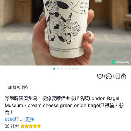
1
0
韓國攻略
嚟到韓國濟州島，梗係要嚟佢哋最出名嘅London Bagel
Museum，cream cheese green onion bagel無得輸，必
#OK即
...
更多
評分