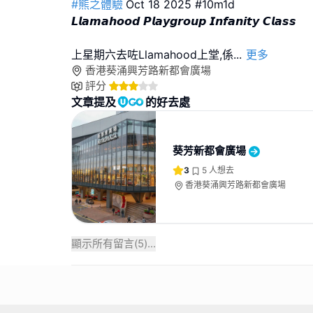
#熊之體驗
Oct 18 2025 #10m1d
𝙇𝙡𝙖𝙢𝙖𝙝𝙤𝙤𝙙 𝙋𝙡𝙖𝙮𝙜𝙧𝙤𝙪𝙥 𝙄𝙣𝙛𝙖𝙣𝙞𝙩𝙮 𝘾𝙡𝙖𝙨𝙨
上星期六去咗Llamahood上堂,係
...
更多
香港葵涌興芳路新都會廣場
評分
文章提及
的好去處
葵芳新都會廣場
3
5
人想去
香港葵涌興芳路新都會廣場
顯示所有留言(
5
)...