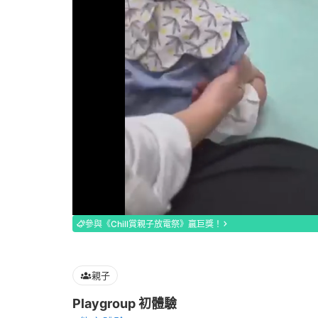
Loaded
:
67.42%
參與《Chill賞親子放電祭》贏巨獎！
親子
Playgroup 初體驗