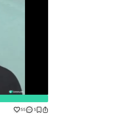
Unmute
55
5