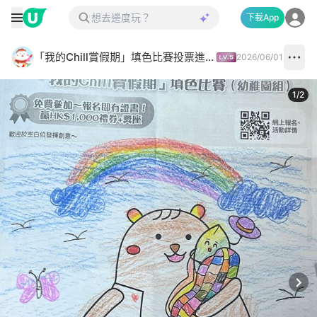
下載App
「我的Chill賞假期」填色比賽投票進行中✅
2026/06/01
1
/
2
Next