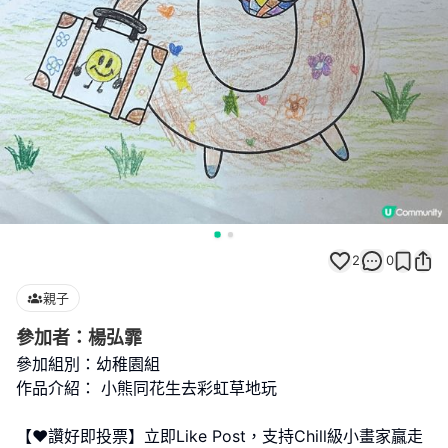
2
0
親子
參加者：楊弘霏
參加組別：幼稚園組
作品介紹： 小熊同花生去彩虹草地玩
【❤️讚好即投票】立即Like Post，支持Chill級小畫家贏走