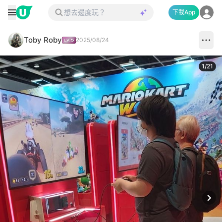
下載App
Toby Roby
2025/08/24
1
/
21
Next