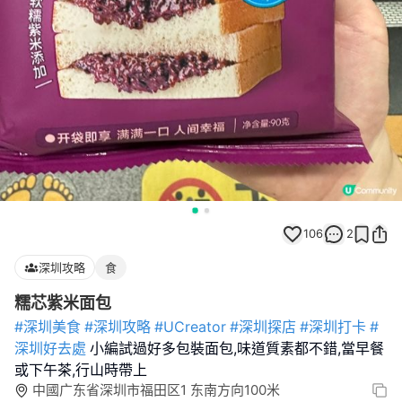
106
2
深圳攻略
食
糯芯紫米面包
#深圳美食
#深圳攻略
#UCreator
#深圳探店
#深圳打卡
#
深圳好去處
小編試過好多包裝面包,味道質素都不錯,當早餐
或下午茶,行山時帶上
中國广东省深圳市福田区1 东南方向100米