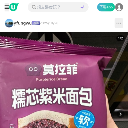
下載App
yfungwu
2025/10/28
1
/
2
Next