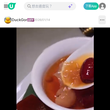
下載App
DuckGor
2026/01/14