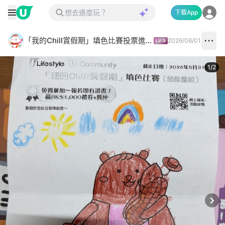
下載App
「我的Chill賞假期」填色比賽投票進行中✅
2026/06/01
1
/
2
Next