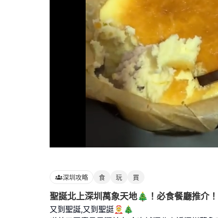
Loaded
:
100.00%
深圳攻略
食
玩
買
聖誕北上深圳萬象天地🎄！必食餐廳推介！
又到聖誕,又到聖誔🤶🎄