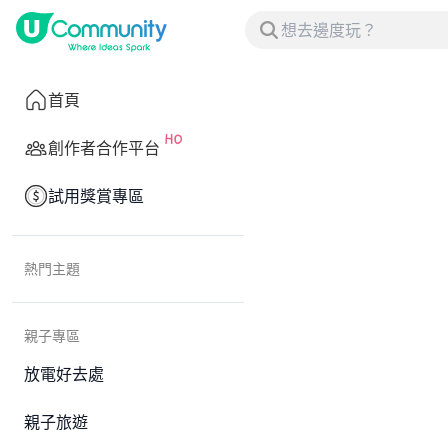
首頁
創作者合作平台
試用獎賞專區
熱門主題
親子專區
放電好去處
親子旅遊