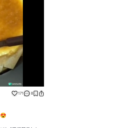
Unmute
171
8
😍