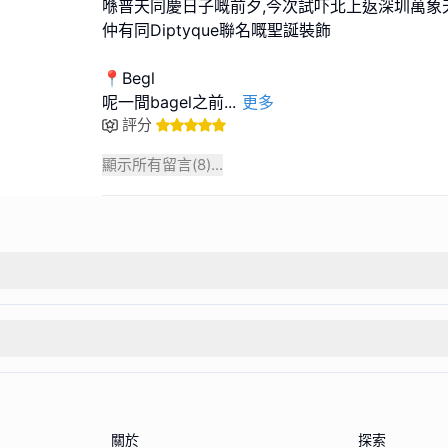
喺普天同慶日子嘅前夕,今次試吓北上返深圳萬象
仲有同Diptyque聯名嘅聖誕裝飾
📍Begl
呢一間bagel之前
...
更多
評分
顯示所有留言(
8
)...
關於
探索