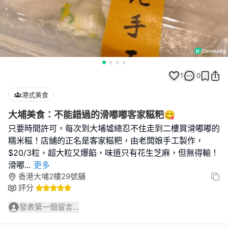
1
0
港式美食
大埔美食：不能錯過的滑嘟嘟客家糍粑😋
只要時間許可，每次到大埔墟總忍不住走到二樓買滑嘟嘟的
糯米糍！店舖的正名是客家糍粑，由老闆娘手工製作，
$20/3粒，超大粒又爆餡，味道只有花生芝麻，但無得輸！
滑嘟
...
更多
香港大埔2樓29號舖
評分
發表第一個留言...