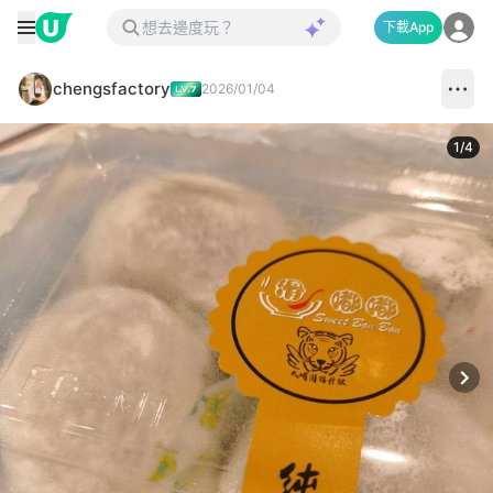
下載App
chengsfactory
2026/01/04
1
/
4
Next