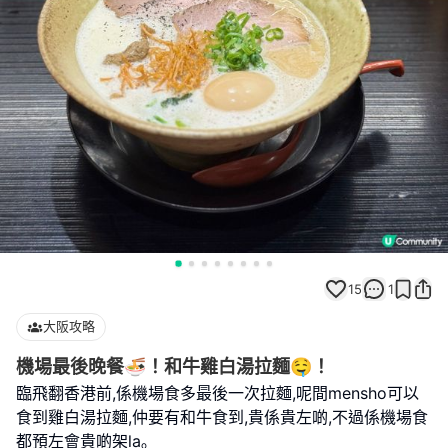
15
1
大阪攻略
機場最後晚餐🍜！和牛雞白湯拉麵🤤！
臨飛翻香港前,係機場食多最後一次拉麵,呢間mensho可以
食到雞白湯拉麵,仲要有和牛食到,貴係貴左啲,不過係機場食
都預左會貴啲架la｡