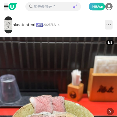
下載App
hkeateateat
2025/12/14
1
/
8
Next