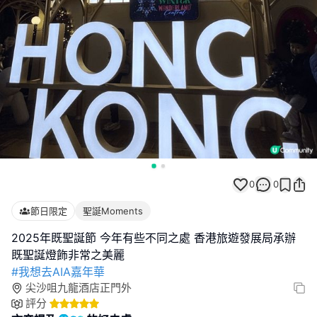
0
0
節日限定
聖誕Moments
2025年既聖誕節 今年有些不同之處 香港旅遊發展局承辦
#我想去AIA嘉年華
尖沙咀九龍酒店正門外
評分