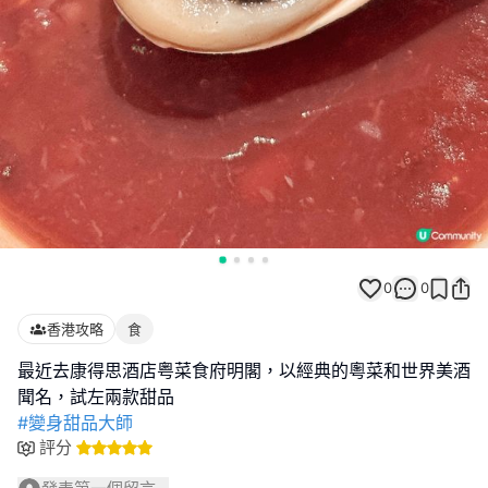
0
0
香港攻略
食
最近去康得思酒店粤菜食府明閣，以經典的粵菜和世界美酒
#變身甜品大師
評分