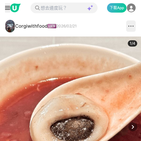
下載App
Corgiwithfood
2026/02/21
1
/
4
Next