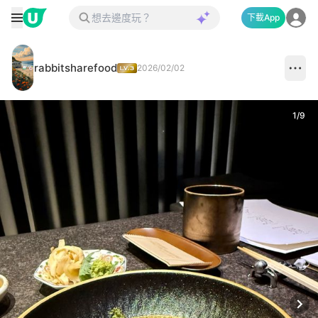
下載App
rabbitsharefood
2026/02/02
1
/
9
Next