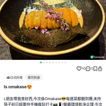
10
0
日式料理
壽司刺身
Is omakase😍
L朋友帶我食好西,今次係Omakase😎每道菜都靚到爆,未拎
筷子前已經要拎手機瘋狂打卡📸📱!餐廳環境乾淨企理,今次