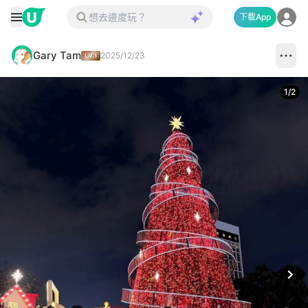
下載App
Gary Tam
2025/12/23
1
/
2
Next