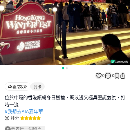
0
0
香港攻略
打卡
位於中環的香港繽紛冬日巡禮，既浪漫又極具聖誕氣氛，打
#我想去AIA嘉年華
評分
發表第一個留言...