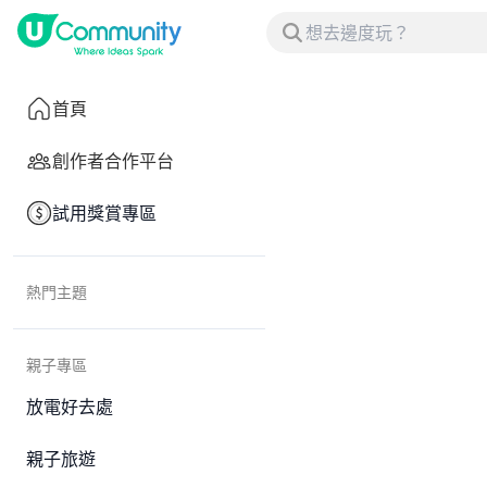
首頁
創作者合作平台
試用獎賞專區
熱門主題
親子專區
放電好去處
親子旅遊