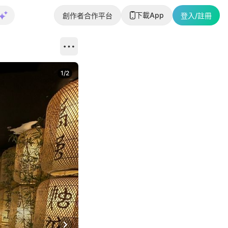
下載App
創作者合作平台
登入/註冊
1
/
2
即睇更多社