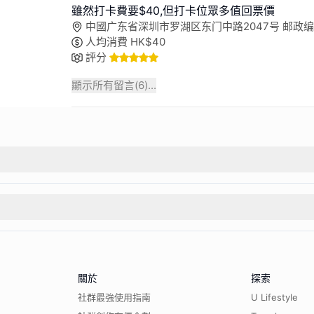
雖然打卡費要$40,但打卡位眾多值回票價
中國广东省深圳市罗湖区东门中路2047号 邮政编码:
人均消費
HK$
40
評分
顯示所有留言(
6
)...
關於
探索
社群最強使用指南
U Lifestyle