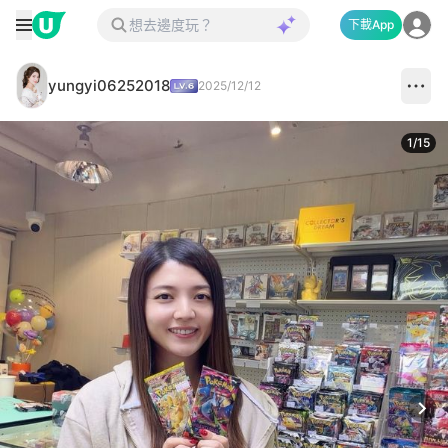
下載App
yungyi06252018
2025/12/12
1
/
15
Next