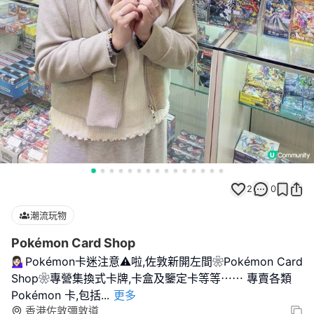
2
0
潮流玩物
Pokémon Card Shop
💁🏻‍♀️Pokémon卡迷注意⚠️啦,佐敦新開左間❀Pokémon Card
Shop❀專營集換式卡牌,卡盒及鑒定卡等等⋯⋯ 專賣各類
Pokémon 卡,包括
...
更多
香港佐敦彌敦道