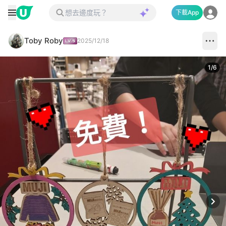
下載App
Toby Roby
2025/12/18
1
/
6
Next