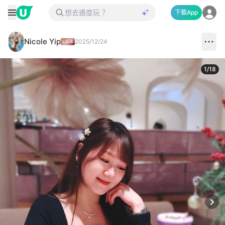
下載App
Nicole Yip
2025/12/24
1
/
18
Next