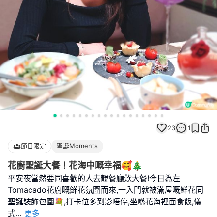
23
1
節日限定
聖誕Moments
花廚聖誕大餐！花海中嘅幸福🥰🎄
平安夜當然要同喜歡的人去靚餐廳歎大餐!今日為左
Tomacado花廚嘅鮮花氛圍而來,一入門就被滿屋嘅鮮花同
聖誕裝飾包圍💐,打卡位多到影唔停,坐喺花海裡面食飯,儀
式
...
更多