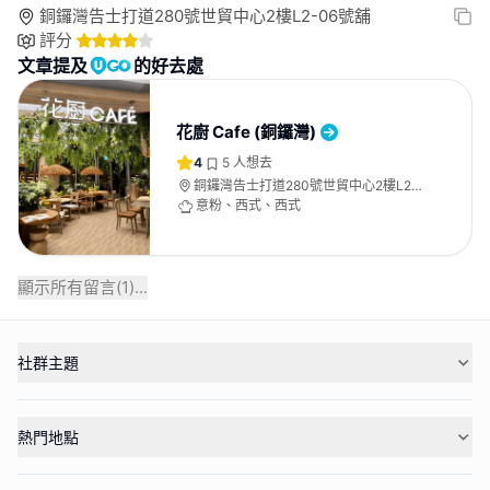
銅鑼灣告士打道280號世貿中心2樓L2-06號舖
評分
文章提及
的好去處
花廚 Cafe (銅鑼灣)
4
5
人想去
銅鑼灣告士打道280號世貿中心2樓L2-
06號舖
意粉、西式、西式
顯示所有留言(
1
)...
社群主題
熱門地點