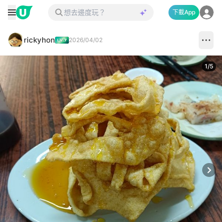
下載App
rickyhon
2026/04/02
1
/
5
Next