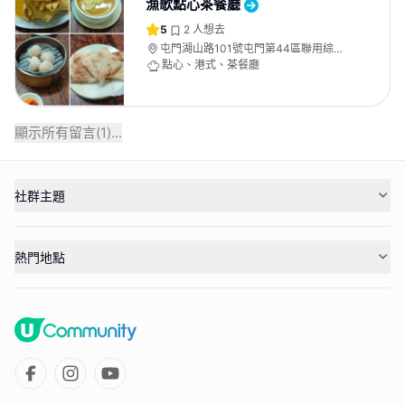
漁歌點心茶餐廳
5
2
人想去
屯門湖山路101號屯門第44區聯用綜合
大樓M樓
點心、港式、茶餐廳
顯示所有留言(
1
)...
社群主題
熱門地點