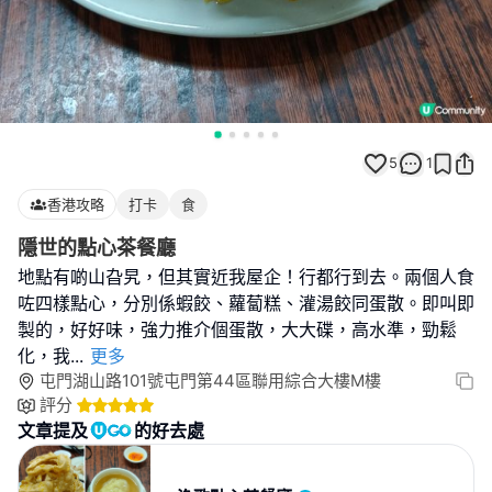
5
1
香港攻略
打卡
食
隱世的點心茶餐廳
地點有啲山旮旯，但其實近我屋企！行都行到去。兩個人食
咗四樣點心，分別係蝦餃、蘿蔔糕、灌湯餃同蛋散。即叫即
製的，好好味，強力推介個蛋散，大大碟，高水準，勁鬆
化，我
...
更多
屯門湖山路101號屯門第44區聯用綜合大樓M樓
評分
文章提及
的好去處