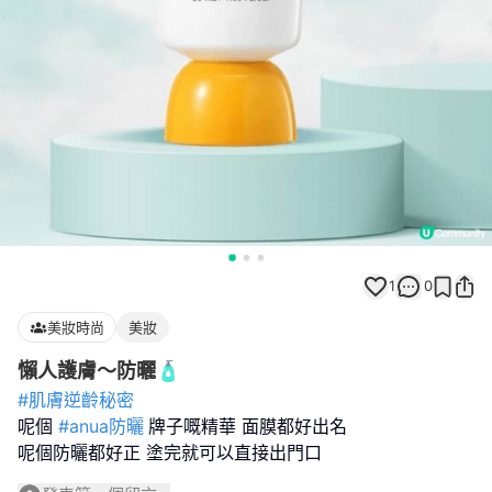
1
0
美妝時尚
美妝
懶人護膚～防曬🧴
#肌膚逆齡秘密
呢個
#anua防曬
牌子嘅精華 面膜都好出名
呢個防曬都好正 塗完就可以直接出門口