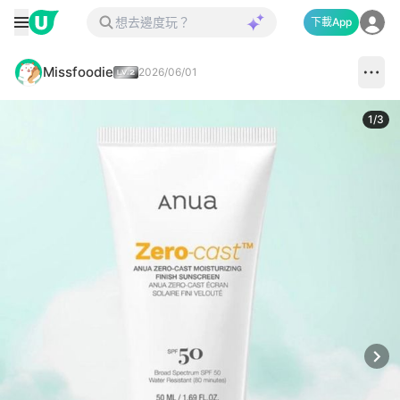
下載App
Missfoodie
2026/06/01
1
/
3
Next