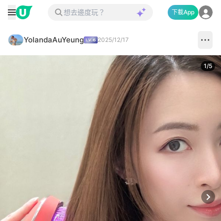
下載App
YolandaAuYeung
2025/12/17
1
/
5
Next