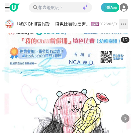
下載App
「我的Chill賞假期」填色比賽投票進行中✅
2026/06/01
1
/
2
Next