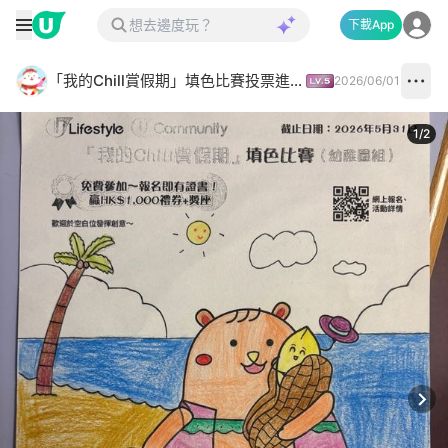
下載App
「我的Chill賞假期」填色比賽投票進行中✅
2026/06/01
1
/
2
Next