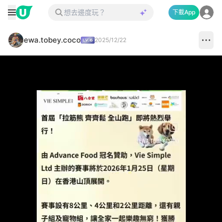
下載App
ewa.tobey.coco
2025/12/22