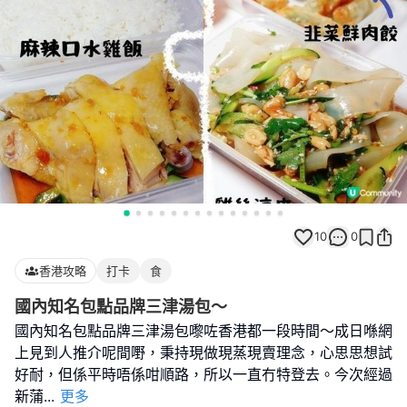
10
0
香港攻略
打卡
食
國內知名包點品牌三津湯包～
國內知名包點品牌三津湯包嚟咗香港都一段時間～成日喺網
上見到人推介呢間嘢，秉持現做現蒸現賣理念，心思思想試
好耐，但係平時唔係咁順路，所以一直冇特登去。今次經過
新蒲
...
更多