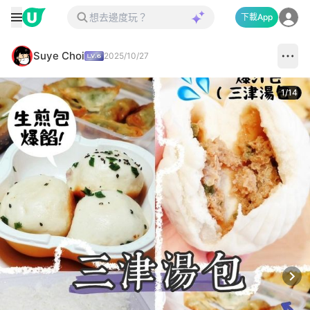
下載App
Suye Choi
2025/10/27
1
/
14
Next