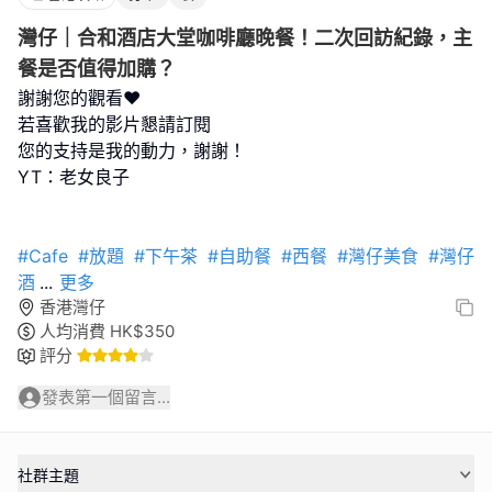
灣仔｜合和酒店大堂咖啡廳晚餐！二次回訪紀錄，主
餐是否值得加購？
謝謝您的觀看❤️
若喜歡我的影片懇請訂閱
您的支持是我的動力，謝謝！
YT：老女良子
#Cafe
#放題
#下午茶
#自助餐
#西餐
#灣仔美食
#灣仔
酒
...
更多
香港灣仔
人均消費
HK$
350
評分
發表第一個留言...
社群主題