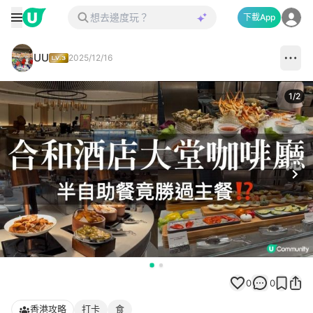
下載App
UU
2025/12/16
1
/
2
Next
0
0
香港攻略
打卡
食