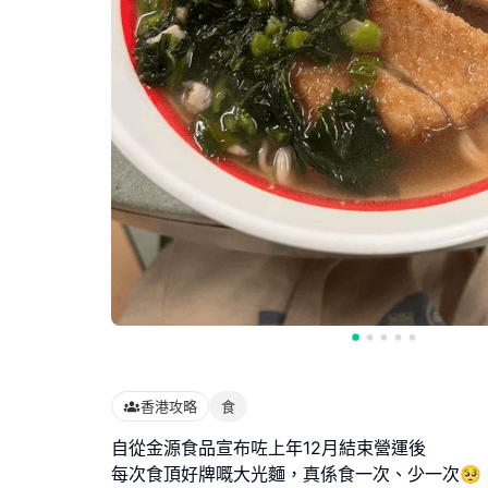
香港攻略
食
自從金源食品宣布咗上年12月結束營運後
每次食頂好牌嘅大光麵，真係食一次、少一次🥺