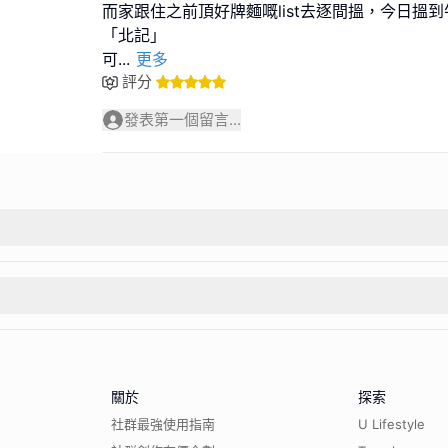
而家跟住之前頂好牌麵嘅list去逐間搵，今日搵
「北記」
可
...
更多
評分
發表第一個留言...
關於
探索
社群最強使用指南
U Lifestyle