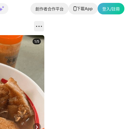
下載App
創作者合作平台
登入/註冊
1
/
5