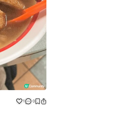
Next slide
1
0