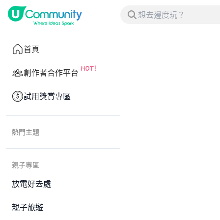
首頁
創作者合作平台
試用獎賞專區
熱門主題
親子專區
放電好去處
親子旅遊