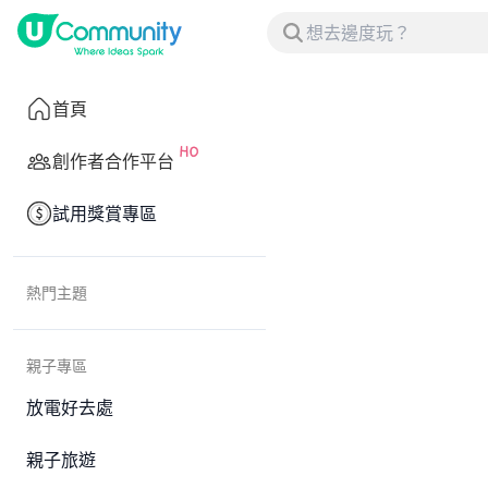
首頁
創作者合作平台
試用獎賞專區
熱門主題
親子專區
放電好去處
親子旅遊