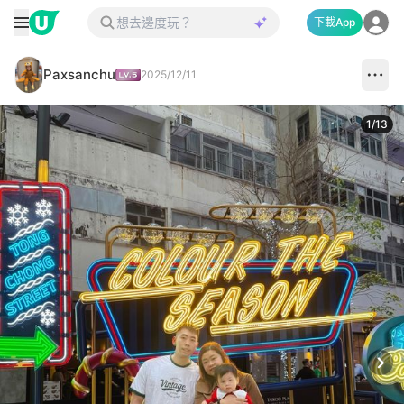
下載App
Paxsanchu
2025/12/11
1
/
13
Next