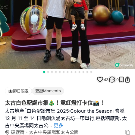
43
0
節日限定
聖誕Moments
太古白色聖誕市集🎄！霓虹燈打卡位📸！
太古地產｢白色聖誕市集 2025:Colour the Season｣會喺
12 月 11 至 14 日喺鰂魚涌太古坊一帶舉行,包括糖廠街､太
古中央廣場同太古公
...
更多
糖廠街、太古中央廣場和太古公園