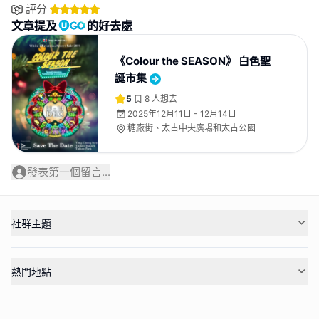
評分
文章提及
的好去處
《Colour the SEASON》 白色聖
誕市集
5
8
人想去
2025年12月11日 - 12月14日
糖廠街、太古中央廣場和太古公園
發表第一個留言...
社群主題
熱門地點