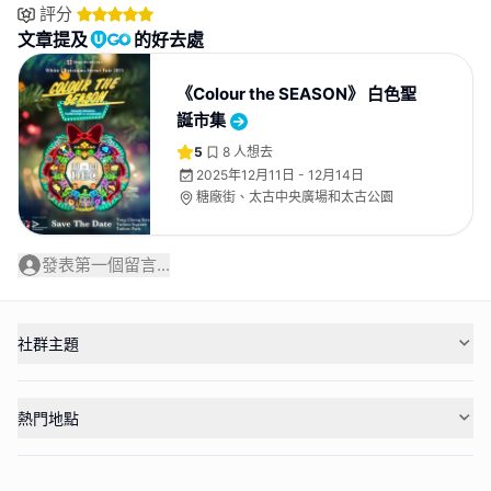
評分
文章提及
的好去處
《Colour the SEASON》 白色聖
誕市集
5
8
人想去
2025年12月11日 - 12月14日
糖廠街、太古中央廣場和太古公園
發表第一個留言...
社群主題
熱門地點