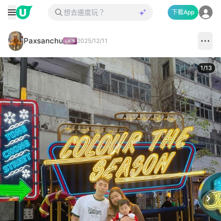
下載App
Paxsanchu
2025/12/11
1
/
13
Next