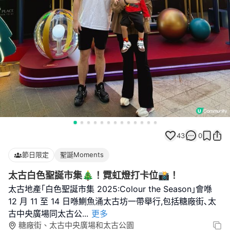
43
0
節日限定
聖誕Moments
太古白色聖誕市集🎄！霓虹燈打卡位📸！
太古地產｢白色聖誕市集 2025:Colour the Season｣會喺
12 月 11 至 14 日喺鰂魚涌太古坊一帶舉行,包括糖廠街､太
古中央廣場同太古公
...
更多
糖廠街、太古中央廣場和太古公園