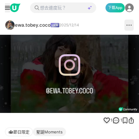
下載App
ewa.tobey.coco
2025/12/14
Loaded
:
Unmute
100.00%
1
1
節日限定
聖誕Moments