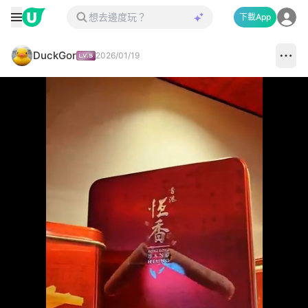
下載App
DuckGor
2026/01/19