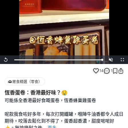
Loaded
:
Replay
Unmute
Full
100.00%
14
1
胃食精選（零食）
恆香蛋卷：香港最好味？🤤
可能係全香港最好食嘅蛋卷，恆香蜂巢雞蛋卷
呢款我食咗好多年，每次打開鐵罐，嗰陣牛油香都令人成日
期待。咬落去鬆化到不得了，蛋香超香濃，甜度啱啱好
👍。無論幾耐之後
...
更多